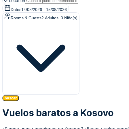
Location
Dates
14/08/2026
—
15/08/2026
Rooms & Guests
2
Adultos
,
0
Niño(s)
buscar
Vuelos baratos a Kosovo
¿Planea unas vacaciones en Kosovo? ¿Busca vuelos eco