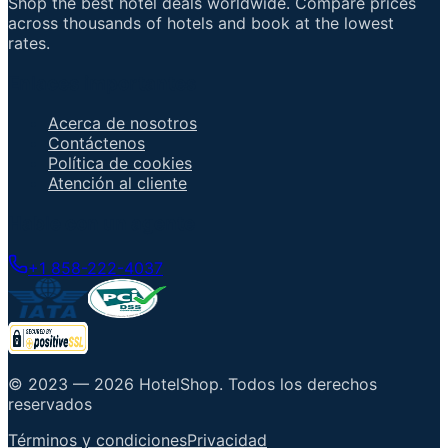
Shop the best hotel deals worldwide. Compare prices
across thousands of hotels and book at the lowest
rates.
Enlaces importantes
Acerca de nosotros
Contáctenos
Política de cookies
Atención al cliente
Hable con un agente
+1 858-222-4037
© 2023 —
2026
HotelShop
.
Todos los derechos
reservados
Términos y condiciones
Privacidad