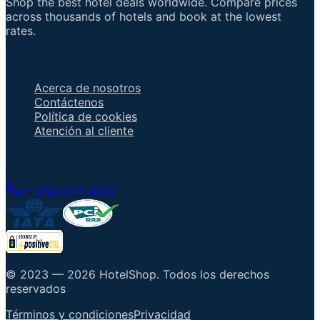
Shop the best hotel deals worldwide. Compare prices
across thousands of hotels and book at the lowest
rates.
Enlaces importantes
Acerca de nosotros
Contáctenos
Política de cookies
Atención al cliente
Hable con un agente
+1 858-222-4037
© 2023 —
2026
HotelShop
.
Todos los derechos
reservados
Términos y condiciones
Privacidad