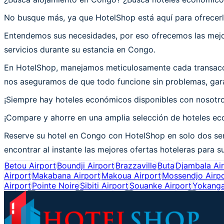
No busque más, ya que HotelShop está aquí para ofrecerl
Entendemos sus necesidades, por eso ofrecemos las mejor
servicios durante su estancia en Congo.
En HotelShop, manejamos meticulosamente cada transacci
nos aseguramos de que todo funcione sin problemas, gara
¡Siempre hay hoteles económicos disponibles con nosotr
¡Compare y ahorre en una amplia selección de hoteles ec
Reserve su hotel en Congo con HotelShop en solo dos sen
encontrar al instante las mejores ofertas hoteleras para s
Betou Airport
Boundji Airport
Brazzaville
Buta
Djambala Ai
Airport
Makabana Airport
Makoua Airport
Mossendjo Airp
Airport
Pointe Noire
Sibiti Airport
Souanke Airport
Yokanga