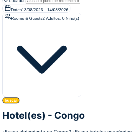
Location
Dates
13/08/2026
—
14/08/2026
Rooms & Guests
2
Adultos
,
0
Niño(s)
buscar
Hotel(es) - Congo
¿Busca alojamiento en Congo? ¿Busca hoteles económic