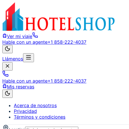
Ver mi viaje
Hable con un agente
+1 858-222-4037
Llámenos
Hable con un agente
+1 858-222-4037
Mis reservas
Acerca de nosotros
Privacidad
Términos y condiciones