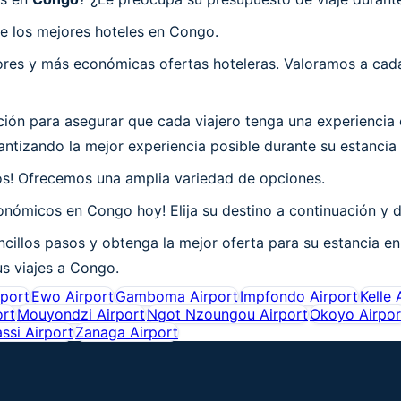
e los mejores hoteles en Congo.
es y más económicas ofertas hoteleras. Valoramos a cada 
ón para asegurar que cada viajero tenga una experiencia 
ntizando la mejor experiencia posible durante su estancia
os! Ofrecemos una amplia variedad de opciones.
onómicos en Congo hoy! Elija su destino a continuación y 
cillos pasos y obtenga la mejor oferta para su estancia e
us viajes a Congo.
rport
Ewo Airport
Gamboma Airport
Impfondo Airport
Kelle 
ort
Mouyondzi Airport
Ngot Nzoungou Airport
Okoyo Airpor
ssi Airport
Zanaga Airport