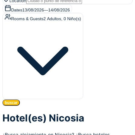
Location
Dates
13/08/2026
—
14/08/2026
Rooms & Guests
2
Adultos
,
0
Niño(s)
buscar
Hotel(es) Nicosia
¿Busca alojamiento en Nicosia? ¿Busca hoteles