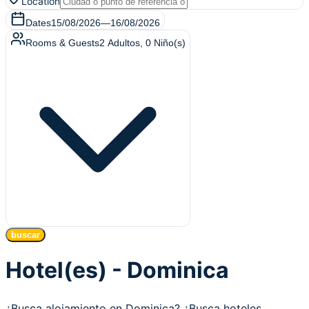
Location
Dates
15/08/2026
—
16/08/2026
Rooms & Guests
2
Adultos
,
0
Niño(s)
buscar
Hotel(es) - Dominica
¿Busca alojamiento en Dominica? ¿Busca hoteles