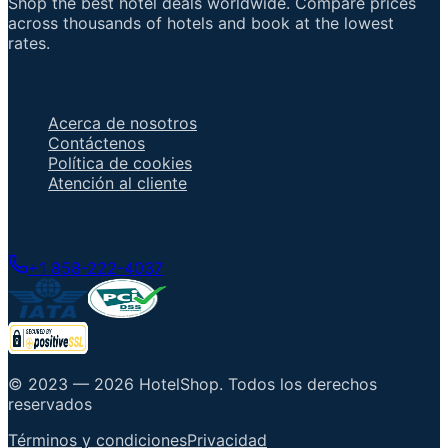
Shop the best hotel deals worldwide. Compare prices
across thousands of hotels and book at the lowest
rates.
Enlaces importantes
Acerca de nosotros
Contáctenos
Política de cookies
Atención al cliente
Hable con un agente
+1 858-222-4037
© 2023 —
2026
HotelShop
.
Todos los derechos
reservados
Términos y condiciones
Privacidad