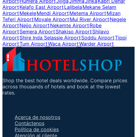
Airport
Humera Airport
Jijiga
Jimma
Jinka
Kabri Dehar
Airport
Kelafo East Airport
Lalibela
Mekane Selam
Airport
Mekele
Mendi Airport
Metema Airport
Mizan
Teferi Airport
Moyale Airport
Mui River Airport
Negele
Airport
Nejjo Airport
Nekemte Airport
Robe
Airport
Semera Airport
Shakiso Airport
Shilavo
Airport
Shire Inda Selassie Airport
Soddu Airport
Tippi
Airport
Tum Airport
Waca Airport
Warder Airport
Shop the best hotel deals worldwide. Compare prices
across thousands of hotels and book at the lowest
rates.
Enlaces importantes
Acerca de nosotros
Contáctenos
Política de cookies
Atención al cliente