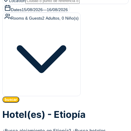
Location
Dates
15/08/2026
—
16/08/2026
Rooms & Guests
2
Adultos
,
0
Niño(s)
buscar
Hotel(es) - Etiopía
¿Busca alojamiento en Etiopía? ¿Busca hoteles