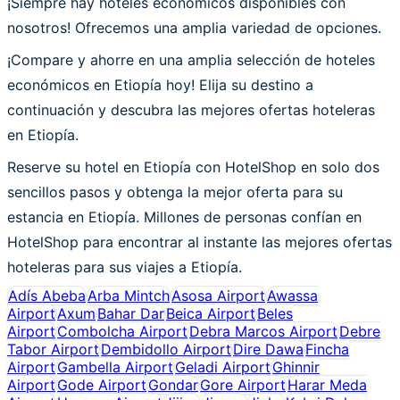
¡Siempre hay hoteles económicos disponibles con
nosotros! Ofrecemos una amplia variedad de opciones.
¡Compare y ahorre en una amplia selección de hoteles
económicos en Etiopía hoy! Elija su destino a
continuación y descubra las mejores ofertas hoteleras
en Etiopía.
Reserve su hotel en Etiopía con HotelShop en solo dos
sencillos pasos y obtenga la mejor oferta para su
estancia en Etiopía. Millones de personas confían en
HotelShop para encontrar al instante las mejores ofertas
hoteleras para sus viajes a Etiopía.
Adís Abeba
Arba Mintch
Asosa Airport
Awassa
Airport
Axum
Bahar Dar
Beica Airport
Beles
Airport
Combolcha Airport
Debra Marcos Airport
Debre
Tabor Airport
Dembidollo Airport
Dire Dawa
Fincha
Airport
Gambella Airport
Geladi Airport
Ghinnir
Airport
Gode Airport
Gondar
Gore Airport
Harar Meda