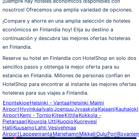
¡Siempre hay hoteles económicos disponibles con
nosotros! Ofrecemos una amplia variedad de opciones.
¡Compare y ahorre en una amplia selección de hoteles
económicos en Finlandia hoy! Elija su destino a
continuación y descubra las mejores ofertas hoteleras
en Finlandia.
Reserve su hotel en Finlandia con HotelShop en solo dos
sencillos pasos y obtenga la mejor oferta para su
estancia en Finlandia. Millones de personas confían en
HotelShop para encontrar al instante las mejores ofertas
hoteleras para sus viajes a Finlandia.
Enontekioe
Helsinki - Vantaa
Helsinki Malmi
Airport
Hyvinkaa
Ivalo
Joensuu
Jyvaskyla
Kajaani
Kauhajoki
Airport
Kemi - Tornio
Kitee
Kittila
Kokkola -
Pietarsaari
Kouvola Utti
Kuopio
Kuorevesi
Halli
Kuusamo
Lahti Vesivehmaa
Airport
Lappeenranta
Mariehamn
Mikkeli
Oulu
Pori
Rovaniem