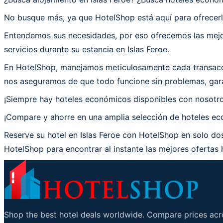
No busque más, ya que HotelShop está aquí para ofrecerle
Entendemos sus necesidades, por eso ofrecemos las mejor
servicios durante su estancia en Islas Feroe.
En HotelShop, manejamos meticulosamente cada transacció
nos aseguramos de que todo funcione sin problemas, garan
¡Siempre hay hoteles económicos disponibles con nosotr
¡Compare y ahorre en una amplia selección de hoteles econ
Reserve su hotel en Islas Feroe con HotelShop en solo dos
HotelShop para encontrar al instante las mejores ofertas h
Shop the best hotel deals worldwide. Compare prices acro