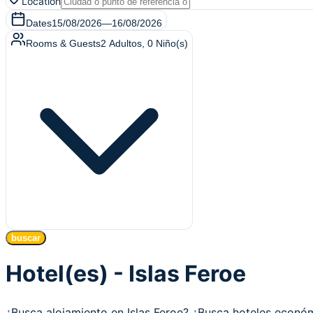
Location
Dates
15/08/2026
—
16/08/2026
Rooms & Guests
2
Adultos
,
0
Niño(s)
buscar
Hotel(es) - Islas Feroe
¿Busca alojamiento en Islas Feroe? ¿Busca hoteles econ