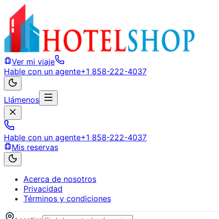
Ver mi viaje
Hable con un agente
+1 858-222-4037
Llámenos
Hable con un agente
+1 858-222-4037
Mis reservas
Acerca de nosotros
Privacidad
Términos y condiciones