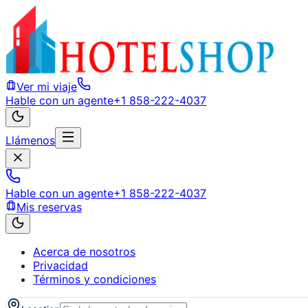
Ver mi viaje
Hable con un agente
+1 858-222-4037
Llámenos
Hable con un agente
+1 858-222-4037
Mis reservas
Acerca de nosotros
Privacidad
Términos y condiciones