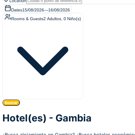
Location
Dates
15/08/2026
—
16/08/2026
Rooms & Guests
2
Adultos
,
0
Niño(s)
buscar
Hotel(es) - Gambia
¿Busca alojamiento en Gambia? ¿Busca hoteles económi