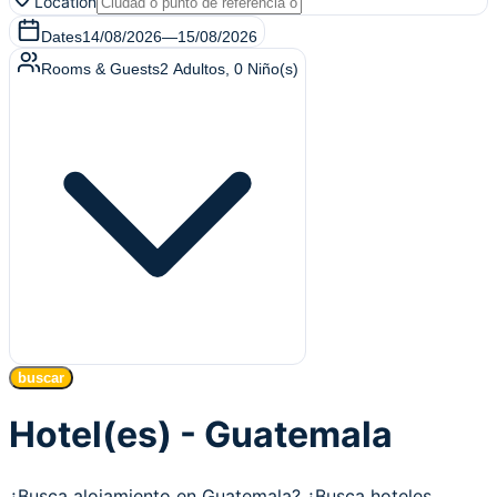
Location
Dates
14/08/2026
—
15/08/2026
Rooms & Guests
2
Adultos
,
0
Niño(s)
buscar
Hotel(es) - Guatemala
¿Busca alojamiento en Guatemala? ¿Busca hoteles