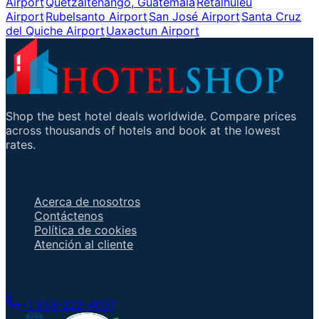
Airport
Quetzaltenango, Guatemala
Retalhuleu
Airport
Rubelsanto Airport
San José Airport
Santa Cruz
del Quiche Airport
Uaxactun Airport
Shop the best hotel deals worldwide. Compare prices
across thousands of hotels and book at the lowest
rates.
Enlaces importantes
Acerca de nosotros
Contáctenos
Política de cookies
Atención al cliente
Hable con un agente
+1 858-222-4037