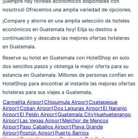
¡Siempre hay hoteles económicos disponibles con
nosotros! Ofrecemos una amplia variedad de opciones.
¡Compare y ahorre en una amplia selección de hoteles
económicos en Guatemala hoy! Elija su destino a
continuación y descubra las mejores ofertas hoteleras
en Guatemala.
Reserve su hotel en Guatemala con HotelShop en solo
dos sencillos pasos y obtenga la mejor oferta para su
estancia en Guatemala. Millones de personas confían en
HotelShop para encontrar al instante las mejores ofertas
hoteleras para sus viajes a Guatemala.
Carmelita Airport
Chiquimula Airport
Coatepeque
Airport
Coban Airport
Dos Lagunas Airport
El Naranjo
Airport
El Petén Airport
Guatemala City
Huehuetenango
Airport
Las Vegas Airport
Melchor de Mencos
Airport
Paso Caballos Airport
Playa Grande
Airport
Poptún Airport
Puerto Barrios