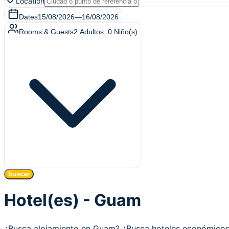
Location
Dates
15/08/2026
—
16/08/2026
Rooms & Guests
2
Adultos
,
0
Niño(s)
buscar
Hotel(es) - Guam
¿Busca alojamiento en Guam? ¿Busca hoteles económico