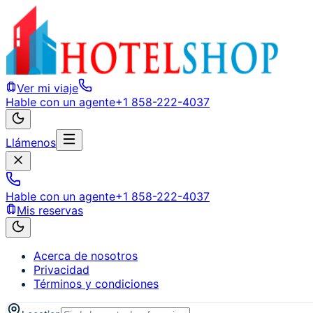
Ver mi viaje
Hable con un agente
+1 858-222-4037
Llámenos
Hable con un agente
+1 858-222-4037
Mis reservas
Acerca de nosotros
Privacidad
Términos y condiciones