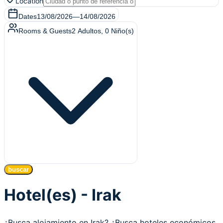
Location
Dates
13/08/2026
—
14/08/2026
Rooms & Guests
2
Adultos
,
0
Niño(s)
buscar
Hotel(es) - Irak
¿Busca alojamiento en Irak? ¿Busca hoteles económicos