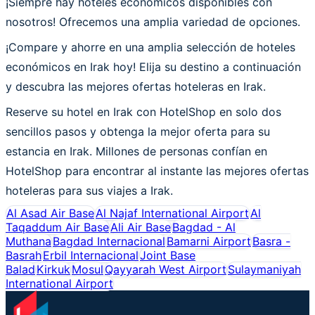
¡Siempre hay hoteles económicos disponibles con
nosotros! Ofrecemos una amplia variedad de opciones.
¡Compare y ahorre en una amplia selección de hoteles
económicos en Irak hoy! Elija su destino a continuación
y descubra las mejores ofertas hoteleras en Irak.
Reserve su hotel en Irak con HotelShop en solo dos
sencillos pasos y obtenga la mejor oferta para su
estancia en Irak. Millones de personas confían en
HotelShop para encontrar al instante las mejores ofertas
hoteleras para sus viajes a Irak.
Al Asad Air Base
Al Najaf International Airport
Al
Taqaddum Air Base
Ali Air Base
Bagdad - Al
Muthana
Bagdad Internacional
Bamarni Airport
Basra -
Basrah
Erbil Internacional
Joint Base
Balad
Kirkuk
Mosul
Qayyarah West Airport
Sulaymaniyah
International Airport