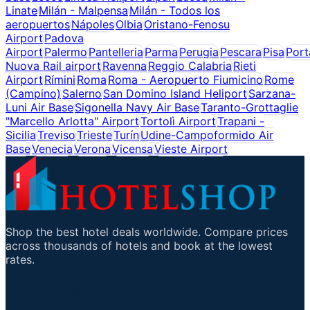
Linate
Milán - Malpensa
Milán - Todos los
aeropuertos
Nápoles
Olbia
Oristano-Fenosu
Airport
Padova
Airport
Palermo
Pantelleria
Parma
Perugia
Pescara
Pisa
Port
Nuova Rail airport
Ravenna
Reggio Calabria
Rieti
Airport
Rímini
Roma
Roma - Aeropuerto Fiumicino
Rome
(Campino)
Salerno
San Domino Island Heliport
Sarzana-
Luni Air Base
Sigonella Navy Air Base
Taranto-Grottaglie
"Marcello Arlotta" Airport
Tortolì Airport
Trapani -
Sicilia
Treviso
Trieste
Turín
Udine-Campoformido Air
Base
Venecia
Verona
Vicensa
Vieste Airport
Shop the best hotel deals worldwide. Compare prices
across thousands of hotels and book at the lowest
rates.
Enlaces importantes