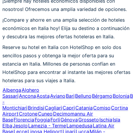
¡Siempre hay hoteles económicos disponibles con
nosotros! Ofrecemos una amplia variedad de opciones.
¡Compare y ahorre en una amplia selección de hoteles
económicos en Italia hoy! Elija su destino a continuación
y descubra las mejores ofertas hoteleras en Italia.
Reserve su hotel en Italia con HotelShop en solo dos
sencillos pasos y obtenga la mejor oferta para su
estancia en Italia. Millones de personas confían en
HotelShop para encontrar al instante las mejores ofertas
hoteleras para sus viajes a Italia.
Albenga
Alghero
Sassari
Ancona
Aosta
Aviano
Bari
Belluno
Bérgamo
Bolonia
B
-
Montichiari
Brindisi
Cagliari
Capri
Catania
Comiso
Cortina
Airport
Crotone
Cuneo
Decimomannu Air
Base
Florencia
Foggia
Forli
Génova
Grosseto
Ischia
Isla
Elba
Jesolo
Lamezia - Terme
Lampedusa
Latina Air
Base
Lecce
Linosa Heliport
Lipari
Lucca
Milán -