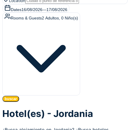
Location
Dates
16/08/2026
—
17/08/2026
Rooms & Guests
2
Adultos
,
0
Niño(s)
buscar
Hotel(es) - Jordania
¿Busca alojamiento en Jordania? ¿Busca hoteles