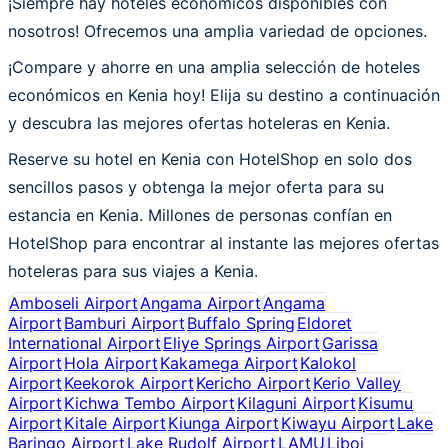
¡Siempre hay hoteles económicos disponibles con
nosotros! Ofrecemos una amplia variedad de opciones.
¡Compare y ahorre en una amplia selección de hoteles
económicos en Kenia hoy! Elija su destino a continuación
y descubra las mejores ofertas hoteleras en Kenia.
Reserve su hotel en Kenia con HotelShop en solo dos
sencillos pasos y obtenga la mejor oferta para su
estancia en Kenia. Millones de personas confían en
HotelShop para encontrar al instante las mejores ofertas
hoteleras para sus viajes a Kenia.
Amboseli Airport
Angama Airport
Angama
Airport
Bamburi Airport
Buffalo Spring
Eldoret
International Airport
Eliye Springs Airport
Garissa
Airport
Hola Airport
Kakamega Airport
Kalokol
Airport
Keekorok Airport
Kericho Airport
Kerio Valley
Airport
Kichwa Tembo Airport
Kilaguni Airport
Kisumu
Airport
Kitale Airport
Kiunga Airport
Kiwayu Airport
Lake
Baringo Airport
Lake Rudolf Airport
LAMU
Liboi