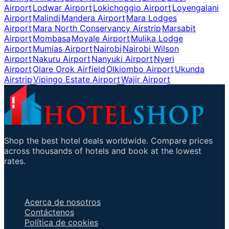
Airport
Lodwar Airport
Lokichoggio Airport
Loyengalani
Airport
Malindi
Mandera Airport
Mara Lodges
Airport
Mara North Conservancy Airstrip
Marsabit
Airport
Mombasa
Moyale Airport
Mulika Lodge
Airport
Mumias Airport
Nairobi
Nairobi Wilson
Airport
Nakuru Airport
Nanyuki Airport
Nyeri
Airport
Olare Orok Airfield
Olkiombo Airport
Ukunda
Airstrip
Vipingo Estate Airport
Wajir Airport
Shop the best hotel deals worldwide. Compare prices
across thousands of hotels and book at the lowest
rates.
Enlaces importantes
Acerca de nosotros
Contáctenos
Política de cookies