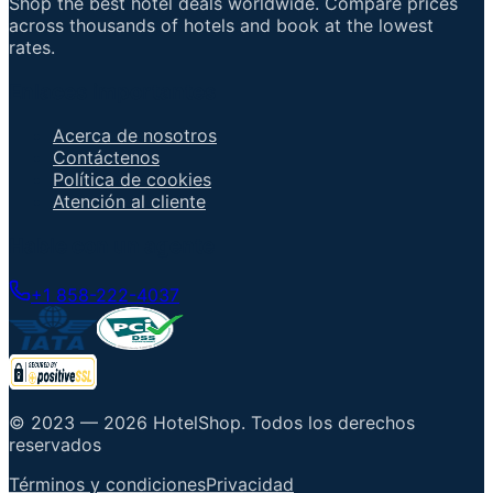
Shop the best hotel deals worldwide. Compare prices
across thousands of hotels and book at the lowest
rates.
Enlaces importantes
Acerca de nosotros
Contáctenos
Política de cookies
Atención al cliente
Hable con un agente
+1 858-222-4037
© 2023 —
2026
HotelShop
.
Todos los derechos
reservados
Términos y condiciones
Privacidad