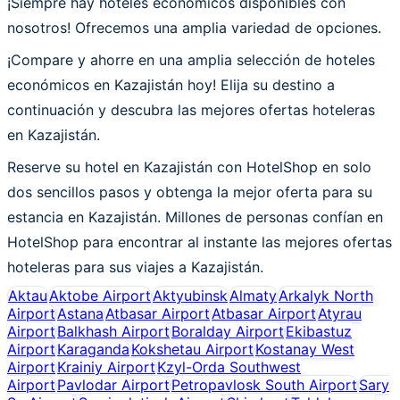
¡Siempre hay hoteles económicos disponibles con
nosotros! Ofrecemos una amplia variedad de opciones.
¡Compare y ahorre en una amplia selección de hoteles
económicos en Kazajistán hoy! Elija su destino a
continuación y descubra las mejores ofertas hoteleras
en Kazajistán.
Reserve su hotel en Kazajistán con HotelShop en solo
dos sencillos pasos y obtenga la mejor oferta para su
estancia en Kazajistán. Millones de personas confían en
HotelShop para encontrar al instante las mejores ofertas
hoteleras para sus viajes a Kazajistán.
Aktau
Aktobe Airport
Aktyubinsk
Almaty
Arkalyk North
Airport
Astana
Atbasar Airport
Atbasar Airport
Atyrau
Airport
Balkhash Airport
Boralday Airport
Ekibastuz
Airport
Karaganda
Kokshetau Airport
Kostanay West
Airport
Krainiy Airport
Kzyl-Orda Southwest
Airport
Pavlodar Airport
Petropavlosk South Airport
Sary