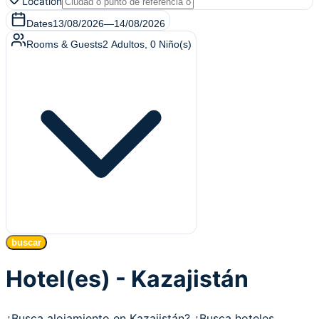
Location
Dates
13/08/2026
—
14/08/2026
Rooms & Guests
2
Adultos
,
0
Niño(s)
buscar
Hotel(es) - Kazajistán
¿Busca alojamiento en Kazajistán? ¿Busca hoteles