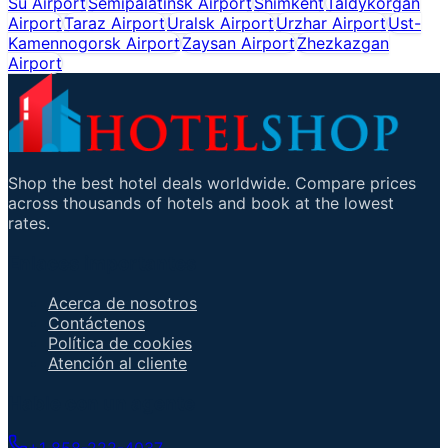
Su Airport
Semipalatinsk Airport
Shimkent
Taldykorgan
Airport
Taraz Airport
Uralsk Airport
Urzhar Airport
Ust-
Kamennogorsk Airport
Zaysan Airport
Zhezkazgan
Airport
Shop the best hotel deals worldwide. Compare prices
across thousands of hotels and book at the lowest
rates.
Enlaces importantes
Acerca de nosotros
Contáctenos
Política de cookies
Atención al cliente
Hable con un agente
+1 858-222-4037