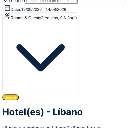
Location
Dates
13/08/2026
—
14/08/2026
Rooms & Guests
2
Adultos
,
0
Niño(s)
buscar
Hotel(es) - Líbano
¿Busca alojamiento en Líbano? ¿Busca hoteles