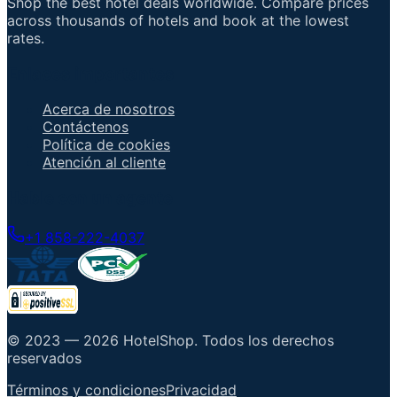
Shop the best hotel deals worldwide. Compare prices
across thousands of hotels and book at the lowest
rates.
Enlaces importantes
Acerca de nosotros
Contáctenos
Política de cookies
Atención al cliente
Hable con un agente
+1 858-222-4037
© 2023 —
2026
HotelShop
.
Todos los derechos
reservados
Términos y condiciones
Privacidad