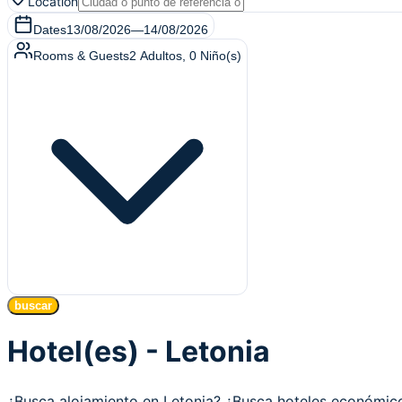
Location
Dates
13/08/2026
—
14/08/2026
Rooms & Guests
2
Adultos
,
0
Niño(s)
buscar
Hotel(es) - Letonia
¿Busca alojamiento en Letonia? ¿Busca hoteles económi