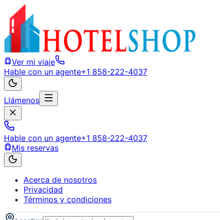
Ver mi viaje
Hable con un agente
+1 858-222-4037
Llámenos
Hable con un agente
+1 858-222-4037
Mis reservas
Acerca de nosotros
Privacidad
Términos y condiciones