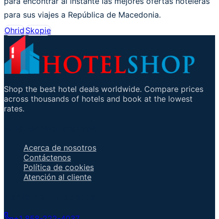
para encontrar al instante las mejores ofertas hoteleras
para sus viajes a República de Macedonia.
Ohrid
Skopie
Shop the best hotel deals worldwide. Compare prices
across thousands of hotels and book at the lowest
rates.
Enlaces importantes
Acerca de nosotros
Contáctenos
Política de cookies
Atención al cliente
Hable con un agente
+1 858-222-4037