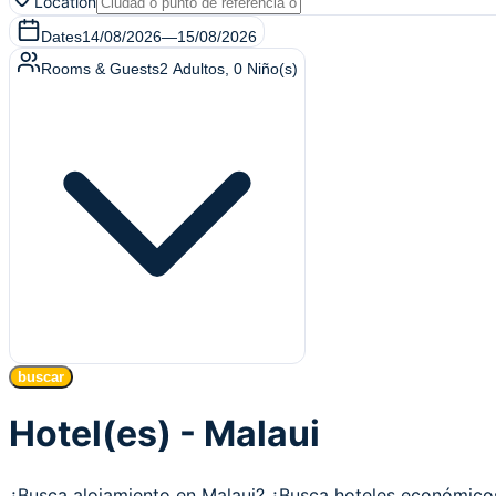
Location
Dates
14/08/2026
—
15/08/2026
Rooms & Guests
2
Adultos
,
0
Niño(s)
buscar
Hotel(es) - Malaui
¿Busca alojamiento en Malaui? ¿Busca hoteles económic