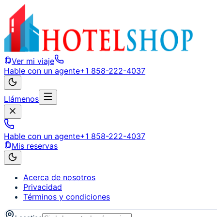
Ver mi viaje
Hable con un agente
+1 858-222-4037
Llámenos
Hable con un agente
+1 858-222-4037
Mis reservas
Acerca de nosotros
Privacidad
Términos y condiciones