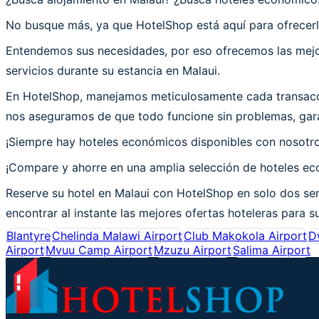
No busque más, ya que HotelShop está aquí para ofrecerle
Entendemos sus necesidades, por eso ofrecemos las mejor
servicios durante su estancia en Malaui.
En HotelShop, manejamos meticulosamente cada transacció
nos aseguramos de que todo funcione sin problemas, garan
¡Siempre hay hoteles económicos disponibles con nosotr
¡Compare y ahorre en una amplia selección de hoteles eco
Reserve su hotel en Malaui con HotelShop en solo dos sen
encontrar al instante las mejores ofertas hoteleras para su
Blantyre
Chelinda Malawi Airport
Club Makokola Airport
D
Airport
Mvuu Camp Airport
Mzuzu Airport
Salima Airport