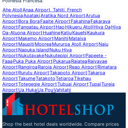
Polinesia Francesa.
Ahe Atoll
Anaa Airport, Tahiti, French
Polynesia
Apataki
Aratika Nord Airport
Arutua
Airport
Bora Bora
Faaite Airport
Fakahina
Fakarava
Airport
Fangatau Airport
Hao
Hikueru Atoll
Hiva Oa
Hiva
Oa-Atuona Airport
Huahine
Katiu
Kauehi
Kaukura
Airport
Makemo Airport
Manihi
Mataiva
Airport
Maupiti
Moorea
Mururoa Atoll Airport
Naiu
Airport
Napuka Island
Nuku Hiva
Airport
Nukutavake
Nukutepipi Airport
Papeete -
Faaa
Puka Puka Airport
Pukarua
Raiatea
Raivavae
Airport
Rangiroa
Raroia Airport
Reao Airport
Rimatara
Airport
Rurutu Airport
Takapoto Airport
Takaroa
Airport
Takume
Tatakoto
Tetiaroa
Tikehau
Airport
Totegegie Airport
Tubuai Airport
Tupai
Tureia
Airport
Ua Huka
Ua Pou
Vahitahi
Shop the best hotel deals worldwide. Compare prices