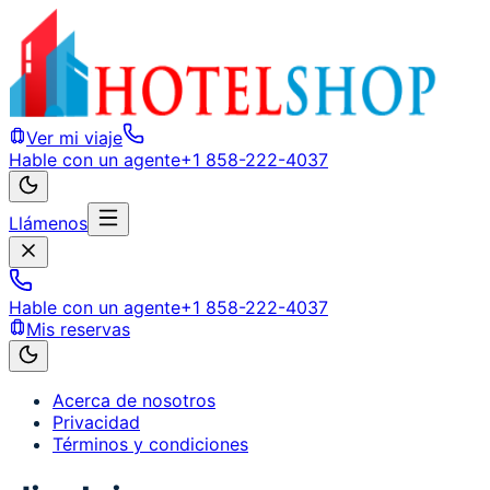
Ver mi viaje
Hable con un agente
+1 858-222-4037
Llámenos
Hable con un agente
+1 858-222-4037
Mis reservas
Acerca de nosotros
Privacidad
Términos y condiciones