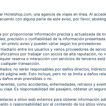
ar Hotelshop.com, una agencia de viajes en línea. Al acceder
 acuerdo con alguna parte de este aviso, por favor, absténg
 por proporcionar información precisa y actualizada de los 
ad, precisión o confiabilidad de la información presentada 
s sin previo aviso y pueden variar según los proveedores.
mediario entre los usuarios y varios proveedores de servici
 esforzamos por trabajar con socios de alta reputación, no
lquier reserva o interacción con servicios de terceros está 
 cualquier transacción.
liados, no serán responsables por daños directos, indirecto
está página web. Esto incluye, pero no se limita a daños re
 daños eran previsibles o no.
 inherentes, como accidentes, enfermedades, retrasos y eve
su viaje. Es responsabilidad del pasajero, obtener un segur
nlaces a sitios web externos para obtener información adi
aldo o responsabilidad por el contenido de los sitios vincu